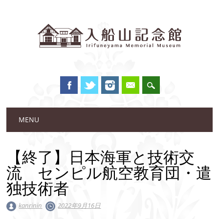
Main menu
Skip to content
MENU
【終了】日本海軍と技術交
流 センピル航空教育団・遣
独技術者
kanrinin
2022年9月16日