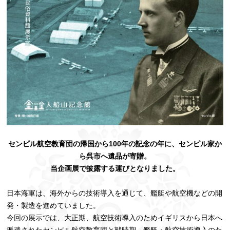
センピル航空教育団の帰国から100年の記念の年に、センピル家か
ら呉市へ遺品が寄贈。
当企画展で披露する運びとなりました。
日本海軍は、海外からの技術導入を通じて、艦艇や航空機などの開
発・製造を進めていました。
今回の展示では、大正期、航空技術導入のためイギリスから日本へ
派遣されたセンピル航空教育団と戦時期、艦艇・航空技術導入のた