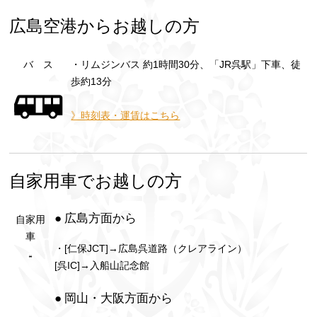
広島空港からお越しの方
バ ス
・リムジンバス 約1時間30分、「JR呉駅」下車、徒
歩約13分
》時刻表・運賃はこちら
自家用車でお越しの方
● 広島方面から
自家用
車
・[仁保JCT]→広島呉道路（クレアライン）
[呉IC]→入船山記念館
● 岡山・大阪方面から