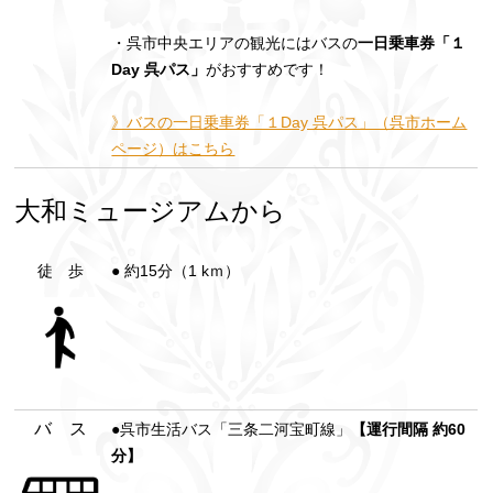
・呉市中央エリアの観光にはバスの
一日乗車券「１
Day 呉パス」
がおすすめです！
》バスの一日乗車券「１Day 呉パス」（呉市ホーム
ページ）はこちら
大和ミュージアムから
徒 歩
● 約15分（1 kｍ）
バ ス
●呉市生活バス「三条二河宝町線」
【運行間隔 約60
分】