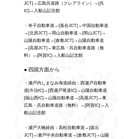
JCT]→広島呉道路（クレアライン）→[呉
IC]→入船山記念館
・米子自動車道→[落合JCT]→中国自動車道
→[北房JCT]→岡山自動車道→[岡山JCT]→
山陽自動車道→[倉敷JCT]→山陽自動車道
→[高屋JCT]→東広島・呉自動車道路（無
料）→[阿賀IC]→入船山記念館
● 四国方面から
・瀬戸内しまなみ海道経由：西瀬戸自動車
道[今治IC]→[西瀬戸尾道IC]→山陽自動車道
[福山西IC]→山陽自動車道→[高屋JCT]→東
広島・呉自動車道路（無料）→[阿賀IC]→入
船山記念館
・瀬戸大橋経由：高松自動車道→[坂出
JCT]→瀬戸中央自動車道→[倉敷JCT]→山陽