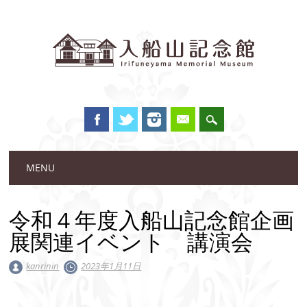
Main menu
Skip to content
MENU
令和４年度入船山記念館企画
展関連イベント 講演会
kanrinin
2023年1月11日