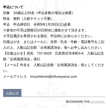
申込について
対象 18歳以上50名（申込多数の場合は抽選）
料金 無料（入館チケット不要)
申込 申込締切日 令和5年1月28日(土)必着
※参加の可否は開催日10日前頃に連絡させて頂きます。
※手話通訳を希望される場合、申込時にお知らせください。
往復はがき、またはメールに、住所・氏名・年齢・電話番号をご記
入の上、入船山記念館「企画展講演会」係へお申し込みください。
【往復はがき】宛先 737-0028 広島県呉市幸町4-6 入船山記念
館「企画展講演会」係行
【メール】件名を 入船山記念館「企画展講演会」係としてくださ
い。
メールアドレス moushikomi@irifuneyama.com
お知らせ
BOOKMARK THE
permalink
.