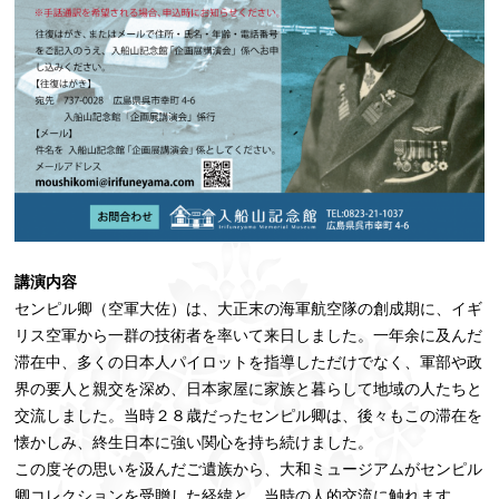
講演内容
センピル卿（空軍大佐）は、大正末の海軍航空隊の創成期に、イギ
リス空軍から一群の技術者を率いて来日しました。一年余に及んだ
滞在中、多くの日本人パイロットを指導しただけでなく、軍部や政
界の要人と親交を深め、日本家屋に家族と暮らして地域の人たちと
交流しました。当時２８歳だったセンピル卿は、後々もこの滞在を
懐かしみ、終生日本に強い関心を持ち続けました。
この度その思いを汲んだご遺族から、大和ミュージアムがセンピル
卿コレクションを受贈した経緯と、当時の人的交流に触れます。