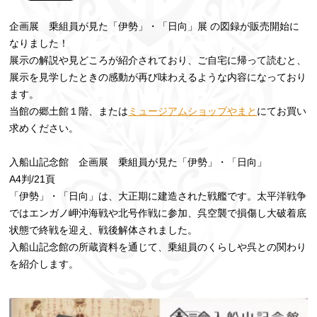
企画展 乗組員が見た「伊勢」・「日向」展 の図録が販売開始に
なりました！
展示の解説や見どころが紹介されており、ご自宅に帰って読むと、
展示を見学したときの感動が再び味わえるような内容になっており
ます。
当館の郷土館１階、または
ミュージアムショップやまと
にてお買い
求めください。
入船山記念館 企画展 乗組員が見た「伊勢」・「日向」
A4判/21頁
「伊勢」・「日向」は、大正期に建造された戦艦です。太平洋戦争
ではエンガノ岬沖海戦や北号作戦に参加、呉空襲で損傷し大破着底
状態で終戦を迎え、戦後解体されました。
入船山記念館の所蔵資料を通じて、乗組員のくらしや呉との関わり
を紹介します。