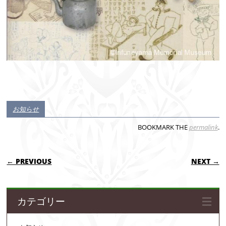
お知らせ
BOOKMARK THE
permalink
.
POST NAVIGATION
← PREVIOUS
NEXT →
カテゴリー