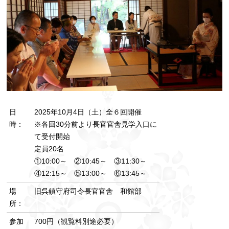
日
2025年10月4日（土）全６回開催
時：
※各回30分前より長官官舎見学入口に
て受付開始
定員20名
①10:00～ ②10:45～ ③11:30～
④12:15～ ⑤13:00～ ⑥13:45～
場
旧呉鎮守府司令長官官舎 和館部
所：
参加
700円（観覧料別途必要）