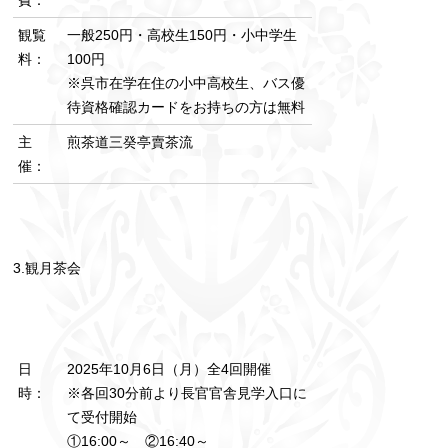
費：
観覧
一般250円・高校生150円・小中学生
料：
100円
※呉市在学在住の小中高校生、バス優
待資格確認カードをお持ちの方は無料
主
煎茶道三癸亭賣茶流
催：
3.観月茶会
日
2025年10月6日（月）全4回開催
時：
※各回30分前より長官官舎見学入口に
て受付開始
①16:00～ ②16:40～