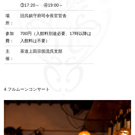
③17:20～ ④19:00～
場
旧呉鎮守府司令長官官舎
所：
参加
700円（入館料別途必要、17時以降は
費：
入館料は不要）
主
茶道上田宗箇流呉支部
催：
4.フルムーンコンサート