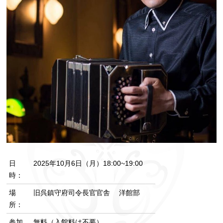
日
2025年10月6日（月）18:00~19:00
時：
場
旧呉鎮守府司令長官官舎 洋館部
所：
参加
無料（入館料は不要）