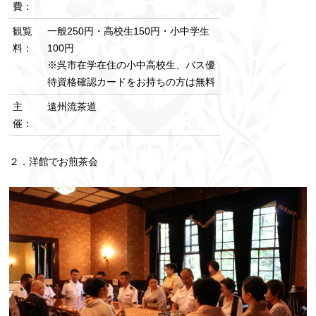
費：
観覧
一般250円・高校生150円・小中学生
料：
100円
※呉市在学在住の小中高校生、バス優
待資格確認カードをお持ちの方は無料
主
遠州流茶道
催：
２．洋館でお煎茶会