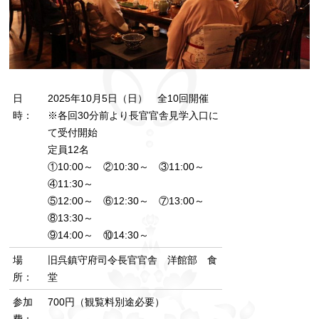
日
2025年10月5日（日） 全10回開催
時：
※各回30分前より長官官舎見学入口に
て受付開始
定員12名
①10:00～ ②10:30～ ③11:00～
④11:30～
⑤12:00～ ⑥12:30～ ⑦13:00～
⑧13:30～
⑨14:00～ ⑩14:30～
場
旧呉鎮守府司令長官官舎 洋館部 食
所：
堂
参加
700円（観覧料別途必要）