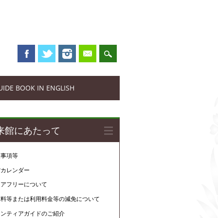
UIDE BOOK IN ENGLISH
来館にあたって
意事項等
館カレンダー
リアフリーについて
覧料等または利用料金等の減免について
ランティアガイドのご紹介