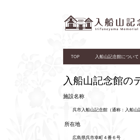
Main menu
Skip to content
TOP
入船山記念館について
入船山記念館の
施設名称
呉市入船山記念館（通称：入船山記念館｜Ir
所在地
広島県呉市幸町４番６号