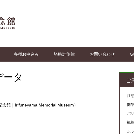
各種お申込み
塔時計旋律
お問い合わせ
G
データ
ご
注
開
ifuneyama Memorial Museum）
バ
観
ボ