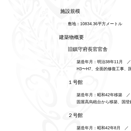
施設規模
敷地：10834.36平方メートル
建築物概要
旧鎮守府長官官舎
築造年月：明治38年11月 
H3〜H7、全面的修復工事、
１号館
築造年月：昭和42年移築 ／
固屋高烏砲台から移築、国登
２号館
築造年月：昭和42年8月 ／