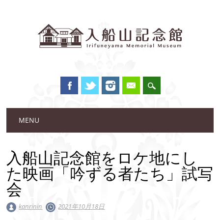
Main menu
Skip to content
MENU
入船山記念館をロケ地にし
た映画「吟ずる者たち」試写
会
kanrinin
2021年10月18日