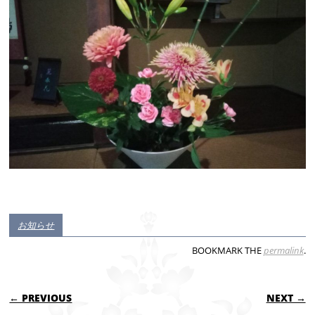
お知らせ
BOOKMARK THE
permalink
.
POST NAVIGATION
← PREVIOUS
NEXT →