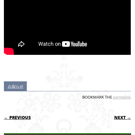
お知らせ
BOOKMARK THE
permalink
.
POST NAVIGATION
← PREVIOUS
NEXT →