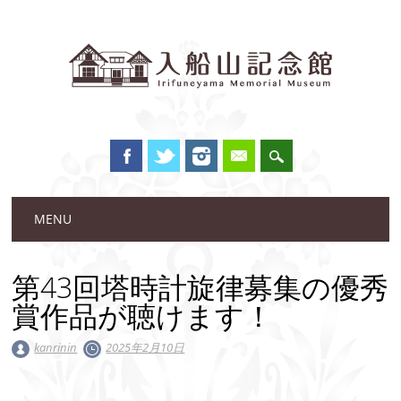
Main menu
Skip to content
MENU
第43回塔時計旋律募集の優秀
賞作品が聴けます！
kanrinin
2025年2月10日