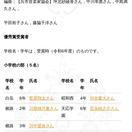
編曲：【呉市音楽家協会】坪北紗綾香さん，中川幸惠さん，中島満
久さん，
平田裕子さん，藤脇千洋さん
優秀賞受賞者
学校名・学年は，受賞時（令和6年度）のものです。
小学校の部（５名）
学校
学
氏名
学校名
学
氏名
名
年
年
白岳
6年
菅原翔太さん
昭和西
4年
河合慶大さん
横路
2年
川畑穂乃夏さん
天応学
6年
宮永純之介さん
園
横路
3年
川中星奈さん