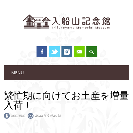
Main menu
Skip to content
MENU
繁忙期に向けてお土産を増量
入荷！
kanrinin
2022年4月20日