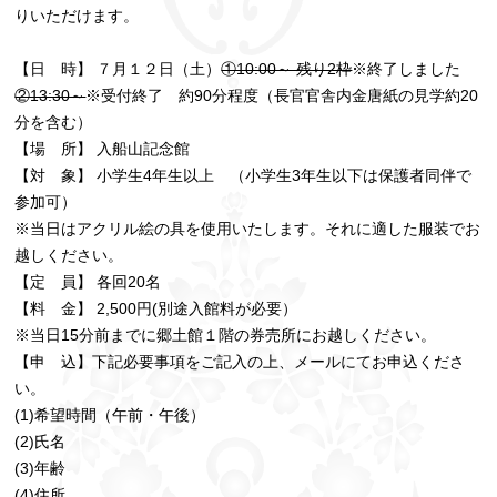
りいただけます。
【日 時】 ７月１２日（土）
①10:00～ 残り2枠
※終了しました
②13:30～
※受付終了 約90分程度（長官官舎内金唐紙の見学約20
分を含む）
【場 所】 入船山記念館
【対 象】 小学生4年生以上 （小学生3年生以下は保護者同伴で
参加可）
※当日はアクリル絵の具を使用いたします。それに適した服装でお
越しください。
【定 員】 各回20名
【料 金】 2,500円(別途入館料が必要）
※当日15分前までに郷土館１階の券売所にお越しください。
【申 込】下記必要事項をご記入の上、メールにてお申込くださ
い。
(1)希望時間（午前・午後）
(2)氏名
(3)年齢
(4)住所