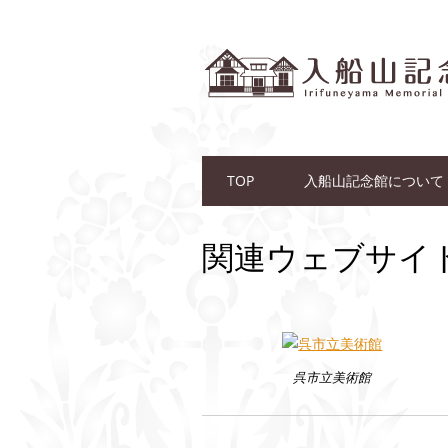
Main menu
Skip to content
TOP
入船山記念館について
関連ウェブサイ
呉市立美術館