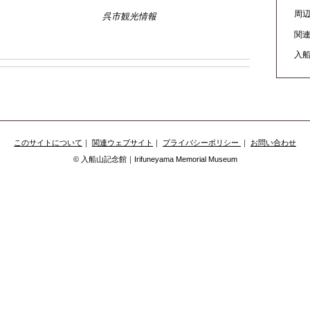
周
呉市観光情報
関
入
このサイトについて
｜
関連ウェブサイト
｜
プライバシーポリシー
｜
お問い合わせ
© 入船山記念館｜Irifuneyama Memorial Museum