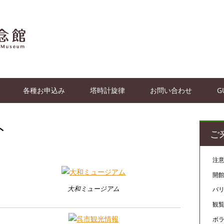
各種お申込み
塔時計旋律
お問い合わせ
G
ト
ご
注
開
大和ミュージアム
バ
観
ボ