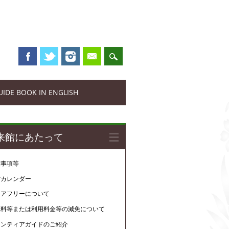
UIDE BOOK IN ENGLISH
来館にあたって
意事項等
館カレンダー
リアフリーについて
覧料等または利用料金等の減免について
ランティアガイドのご紹介