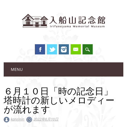
Main menu
Skip to content
MENU
６月１０日「時の記念日」
塔時計の新しいメロディー
が流れます
kanrinin
2022年6月10日