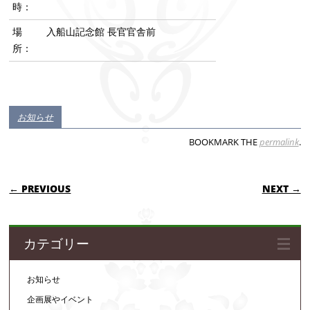
時：
場
入船山記念館 長官官舎前
所：
お知らせ
BOOKMARK THE
permalink
.
POST NAVIGATION
← PREVIOUS
NEXT →
カテゴリー
お知らせ
企画展やイベント