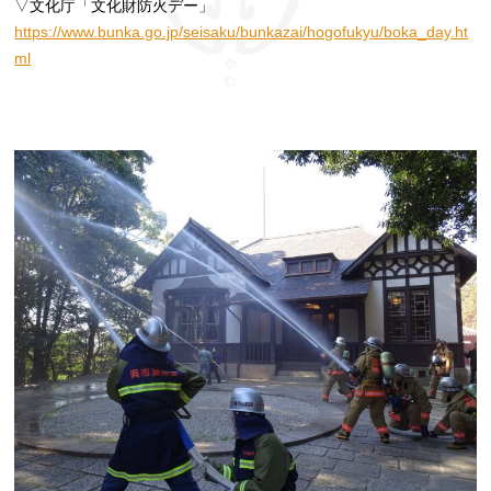
▽文化庁「文化財防火デー」
https://www.bunka.go.jp/seisaku/bunkazai/hogofukyu/boka_day.ht
ml