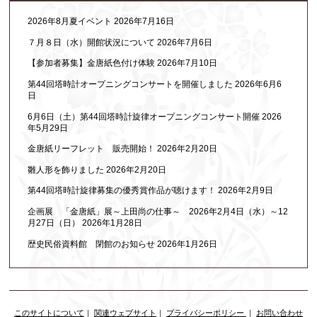
2026年8月夏イベント
2026年7月16日
７月８日（水）開館状況について
2026年7月6日
【参加者募集】金唐紙色付け体験
2026年7月10日
第44回塔時計オープニングコンサートを開催しました
2026年6月6
日
6月6日（土）第44回塔時計旋律オープニングコンサート開催
2026
年5月29日
金唐紙リーフレット 販売開始！
2026年2月20日
雛人形を飾りました
2026年2月20日
第44回塔時計旋律募集の優秀賞作品が聴けます！
2026年2月9日
企画展 「金唐紙」展～上田尚の仕事～ 2026年2月4日（水）～12
月27日（日）
2026年1月28日
歴史民俗資料館 閉館のお知らせ
2026年1月26日
このサイトについて
｜
関連ウェブサイト
｜
プライバシーポリシー
｜
お問い合わせ