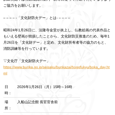
ご協力をお願いします。
– – – – -「文化財防火デー」とは- – – – –
昭和24年1月26日に、法隆寺金堂が炎上し、仏教絵画の代表作品と
もいえる壁画が焼損したことから、文化財防災推進のため、毎年1
月26日を「文化財デー」と定め、文化財所有者等の協力のもと、
消防訓練等を行っています。
▽文化庁「文化財防火デー」
https://www.bunka.go.jp/seisaku/bunkazai/hogofukyu/boka_day.ht
ml
日
2026年1月26日（月）15時～16時
時：
場
入船山記念館 長官官舎前
所：