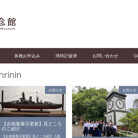
各種お申込み
塔時計旋律
お問い合わせ
G
nrinin
お知らせ
お知らせ
【企画展展示更新】見どころ
のご紹介
【企画展展示更新】見どころ紹介 入船