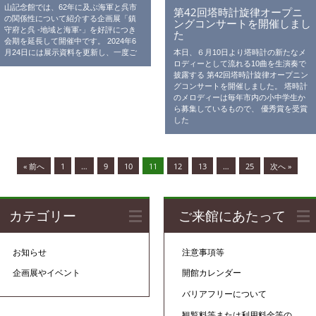
山記念館では、62年に及ぶ海軍と呉市
第42回塔時計旋律オープニ
の関係性について紹介する企画展「鎮
ングコンサートを開催しまし
守府と呉 -地域と海軍-」を好評につき
た
会期を延長して開催中です。 2024年6
本日、６月10日より塔時計の新たなメ
月24日には展示資料を更新し、一度ご
ロディーとして流れる10曲を生演奏で
披露する 第42回塔時計旋律オープニン
グコンサートを開催しました。 塔時計
のメロディーは毎年市内の小中学生か
ら募集しているもので、 優秀賞を受賞
した
« 前へ
1
…
9
10
11
12
13
…
25
次へ »
カテゴリー
ご来館にあたって
お知らせ
注意事項等
企画展やイベント
開館カレンダー
バリアフリーについて
観覧料等または利用料金等の