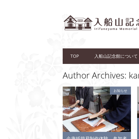
Main menu
Skip to content
TOP
入船山記念館について
Author Archives:
ka
お知らせ
金唐紙簡易制作体験 参加者