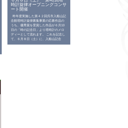
時計旋律オープニングコンサ
ート開催
昨年度実施した第４２回呉市入船山記
念館塔時計旋律募集事業の応募作品の
うち、優秀賞を受賞した作品が６月10
日の「時の記念日」より塔時計のメロ
ディーとして流れます。 これを記念し
て、６月８日（土）に、入船山記念