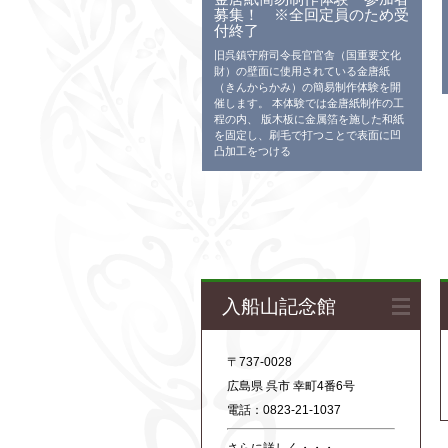
募集！ ※全回定員のため受
付終了
旧呉鎮守府司令長官官舎（国重要文化
財）の壁面に使用されている金唐紙
（きんからかみ）の簡易制作体験を開
催します。 本体験では金唐紙制作の工
程の内、 版木板に金属箔を施した和紙
を固定し、刷毛で打つことで表面に凹
凸加工をつける
入船山記念館
〒737-0028
広島県 呉市 幸町4番6号
電話：0823-21-1037
さらに詳しく・・・