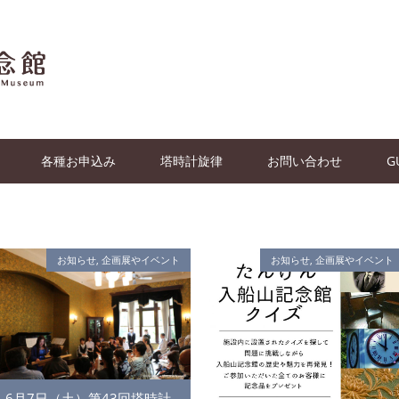
各種お申込み
塔時計旋律
お問い合わせ
G
お知らせ
,
企画展やイベント
お知らせ
,
企画展やイベント
6月7日（土）第43回塔時計