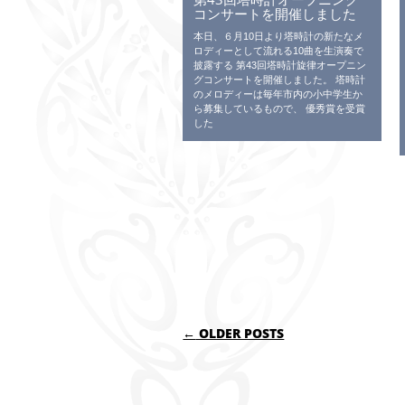
コンサートを開催しました
本日、６月10日より塔時計の新たなメ
ロディーとして流れる10曲を生演奏で
披露する 第43回塔時計旋律オープニン
グコンサートを開催しました。 塔時計
のメロディーは毎年市内の小中学生か
ら募集しているもので、 優秀賞を受賞
した
POST NAVIGATI
←
OLDER POSTS