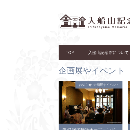
Main menu
Skip to content
TOP
入船山記念館について
企画展やイベント
お知らせ
,
企画展やイベント
第43回塔時計オープニング