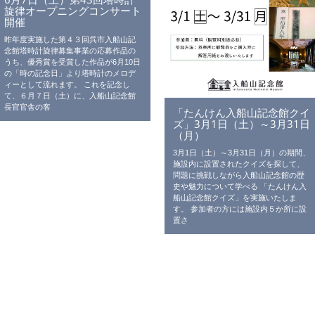
旋律オープニングコンサート
開催
昨年度実施した第４３回呉市入船山記
念館塔時計旋律募集事業の応募作品の
うち、優秀賞を受賞した作品が6月10日
の「時の記念日」より塔時計のメロデ
ィーとして流れます。 これを記念し
て、６月７日（土）に、入船山記念館
長官官舎の客
「たんけん入船山記念館クイ
ズ」3月1日（土）～3月31日
（月）
3月1日（土）～3月31日（月）の期間、
施設内に設置されたクイズを探して、
問題に挑戦しながら入船山記念館の歴
史や魅力について学べる 「たんけん入
船山記念館クイズ」を実施いたしま
す。 参加者の方には施設内５か所に設
置さ
ON